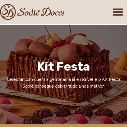
K
i
t
F
e
s
t
a
Celebrar com quem a gente ama já é incrível e o Kit Festa
Sodiê
consegue deixar tudo ainda melhor!