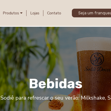
Produtos
Lojas
Contato
Seja um franque
B
e
b
i
d
a
s
diê para refrescar o seu verão: Milkshake, So