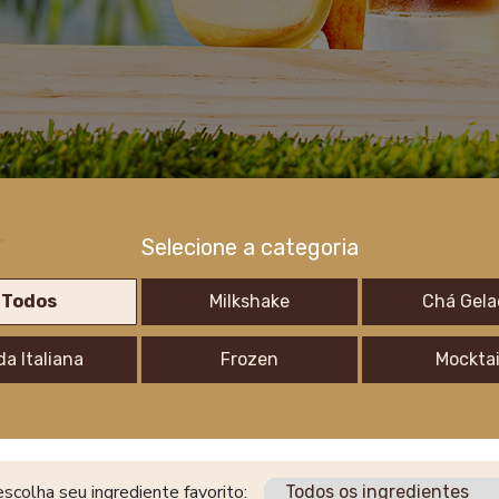
Selecione a categoria
Todos
Milkshake
Chá Gela
a Italiana
Frozen
Mocktai
scolha seu ingrediente favorito: