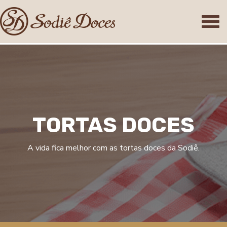
T
O
R
T
A
S
D
O
C
E
S
A vida fica melhor com as tortas doces da Sodiê.