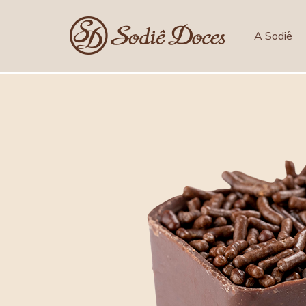
A Sodiê