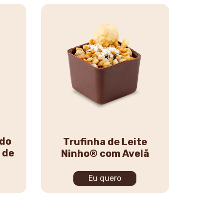
ado
Trufinha de Leite
 de
Ninho® com Avelã
Eu quero