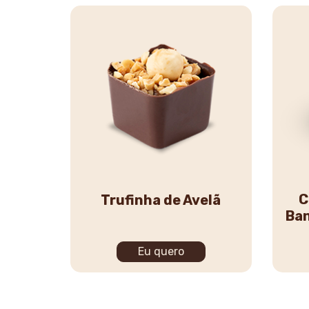
C
Trufinha de Avelã
Ban
Eu quero