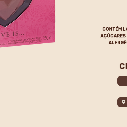
CONTÉM L
AÇÚCARES 
ALERGÊ
C