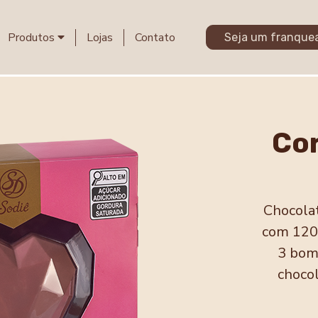
Produtos
Lojas
Contato
Seja um franque
Co
Chocola
com 120g
3 bom
choco