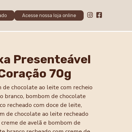
ado
Acesse nossa loja online
xa Presenteável
Coração 70g
e chocolate ao leite com recheio
do branco, bombom de chocolate
co recheado com doce de leite,
 de chocolate ao leite recheado
 creme de avelã e bombom de
te branco recheado com creme de