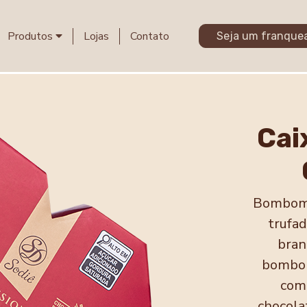
Produtos
Lojas
Contato
Seja um franque
Cai
Bombom d
trufa
bran
bombom
com
chocola