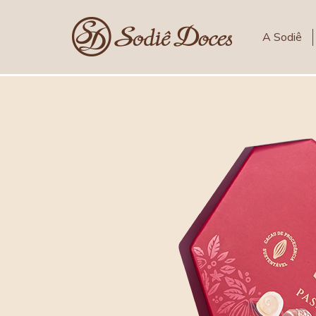
A Sodiê