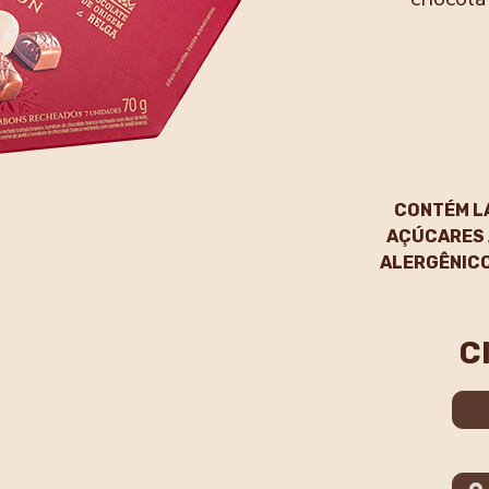
CONTÉM L
AÇÚCARES 
ALERGÊNICO
C