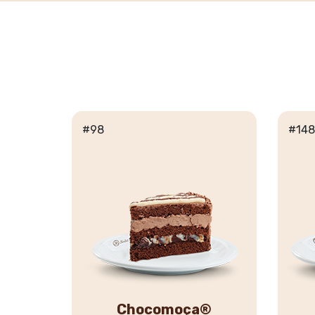
#98
#148
Chocomoça®