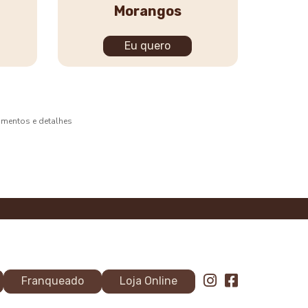
Morangos
Eu quero
bamentos e detalhes
Franqueado
Loja Online