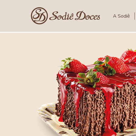
A Sodiê