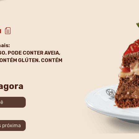
l
ais:
GO. PODE CONTER AVEIA,
 CONTÉM GLÚTEN. CONTÉM
 agora
iê
s próxima