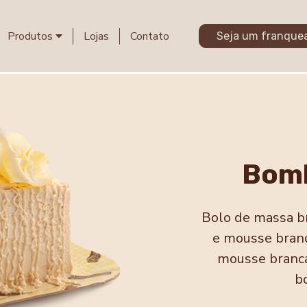
Produtos
Lojas
Contato
Seja um franque
Bom
Bolo de massa b
e mousse bran
mousse branca
b