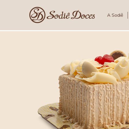
A Sodiê