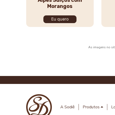
Alpes Suíços com
Morangos
Eu quero
As imagens no site
A Sodiê
Produtos
Lo