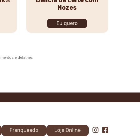
lak®
Delícia de Leite com
Nozes
Eu quero
bamentos e detalhes
Franqueado
Loja Online