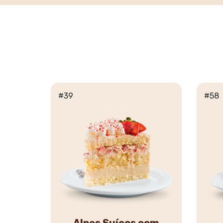
#39
#58