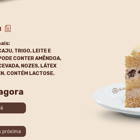
l
ais:
JU, TRIGO, LEITE E
 PODE CONTER AMÊNDOA,
CEVADA, NOZES, LÁTEX
EN. CONTÉM LACTOSE.
 agora
iê
s próxima