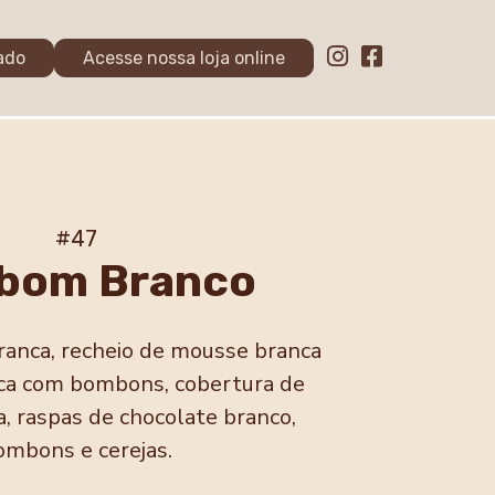
ado
Acesse nossa loja online
#47
bom Branco
ranca, recheio de mousse branca
ca com bombons, cobertura de
, raspas de chocolate branco,
ombons e cerejas.