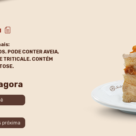
l
ais:
OS. PODE CONTER AVEIA,
 E TRITICALE. CONTÉM
TOSE.
 agora
iê
s próxima