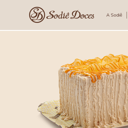
A Sodiê