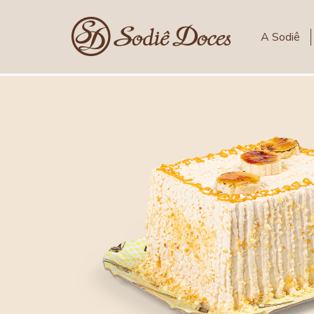
A Sodiê