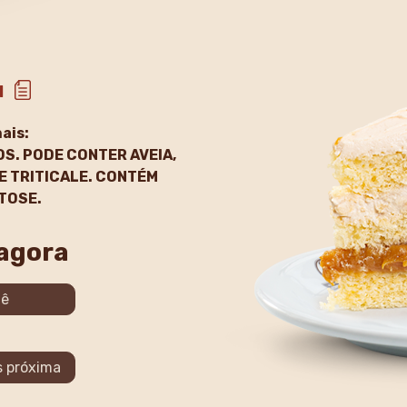
l
ais:
OS. PODE CONTER AVEIA,
 E TRITICALE. CONTÉM
TOSE.
 agora
iê
s próxima