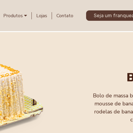
Produtos
Lojas
Contato
Seja um franque
Bolo de massa br
mousse de bana
rodelas de bana
c