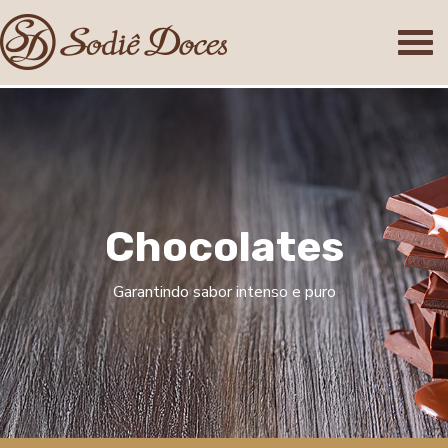
C
h
o
c
o
l
a
t
e
s
Garantindo sabor intenso e puro